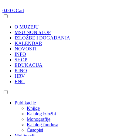
0.00
€
Cart
O MUZEJU
MSU NON STOP
IZLOŽBE I DOGAĐANJA
KALENDAR
NOVOSTI
INFO
SHOP
EDUKACIJA
KINO
HRV
ENG
Publikacije
Knjige
Katalog izložbi
Monografije
Katalog fundusa
Časopisi
Multimedija