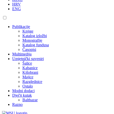
HRV
ENG
Publikacije
Knjige
Katalog izložbi
Monografije
Katalog fundusa
Časopisi
Multimedija
Umjetnički suveniri
Šalice
Kabanice
Kišobrani
Majice
Razglednice
Ostalo
Modni dodaci
Dječji kutak
Balthazar
Razno