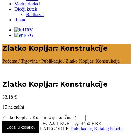
Modni dodaci
Dječji kutak
Balthazar
Razno
HRV
ENG
Zlatko Kopljar: Konstrukcije
Početna
/
Trgovina
/
Publikacije
/ Zlatko Kopljar: Konstrukcije
Zlatko Kopljar: Konstrukcije
33.18
€
15 na zalihi
Zlatko Kopljar: Konstrukcije količina
TEČAJ: 1 EUR = 7,53450 HRK
Dodaj u košaricu
KATEGORIJE:
Publikacije
,
Katalog izložbi