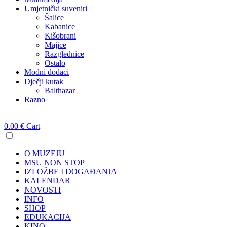
Umjetnički suveniri
Šalice
Kabanice
Kišobrani
Majice
Razglednice
Ostalo
Modni dodaci
Dječji kutak
Balthazar
Razno
0.00
€
Cart
O MUZEJU
MSU NON STOP
IZLOŽBE I DOGAĐANJA
KALENDAR
NOVOSTI
INFO
SHOP
EDUKACIJA
KINO