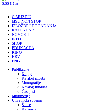
0.00
€
Cart
O MUZEJU
MSU NON STOP
IZLOŽBE I DOGAĐANJA
KALENDAR
NOVOSTI
INFO
SHOP
EDUKACIJA
KINO
HRV
ENG
Publikacije
Knjige
Katalog izložbi
Monografije
Katalog fundusa
Časopisi
Multimedija
Umjetnički suveniri
Šalice
Kabanice