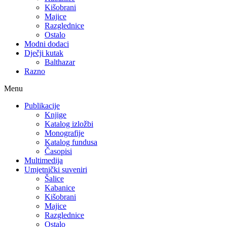
Kišobrani
Majice
Razglednice
Ostalo
Modni dodaci
Dječji kutak
Balthazar
Razno
Menu
Publikacije
Knjige
Katalog izložbi
Monografije
Katalog fundusa
Časopisi
Multimedija
Umjetnički suveniri
Šalice
Kabanice
Kišobrani
Majice
Razglednice
Ostalo