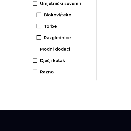
Umjetnički suveniri
Blokovi/teke
Torbe
Razglednice
Modni dodaci
Dječji kutak
Razno