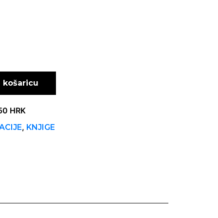
 košaricu
450 HRK
,
ACIJE
KNJIGE