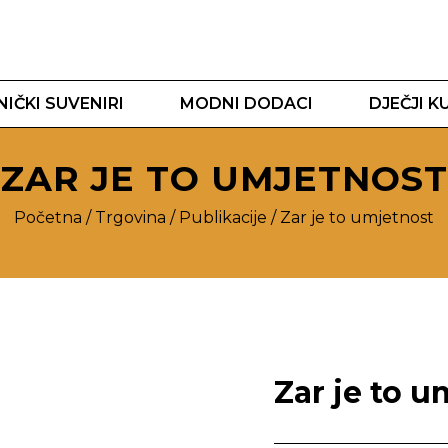
IČKI SUVENIRI
MODNI DODACI
DJEČJI K
ZAR JE TO UMJETNOST
Početna
/
Trgovina
/
Publikacije
/ Zar je to umjetnost
Zar je to u