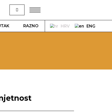
UTAK
RAZNO
HRV
ENG
mjetnost