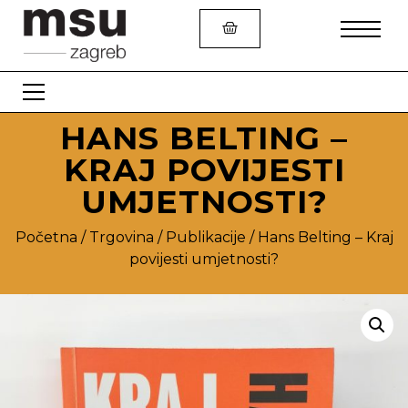
Publikacije
HANS BELTING –
KRAJ POVIJESTI
Multimedija
UMJETNOSTI?
Umjetnički suveniri
Početna
/
Trgovina
/
Publikacije
/ Hans Belting – Kraj
Modni dodaci
povijesti umjetnosti?
Dječji kutak
Razno