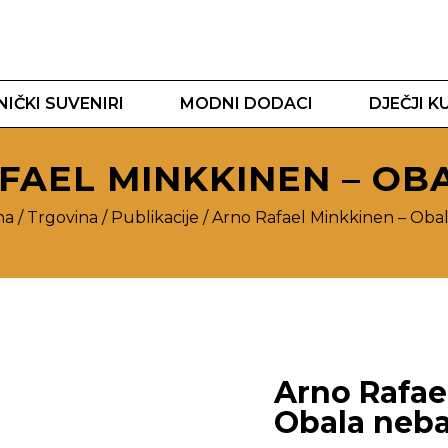
IČKI SUVENIRI
MODNI DODACI
DJEČJI K
FAEL MINKKINEN – OB
na
/
Trgovina
/
Publikacije
/ Arno Rafael Minkkinen – Oba
Arno Rafae
Obala neb