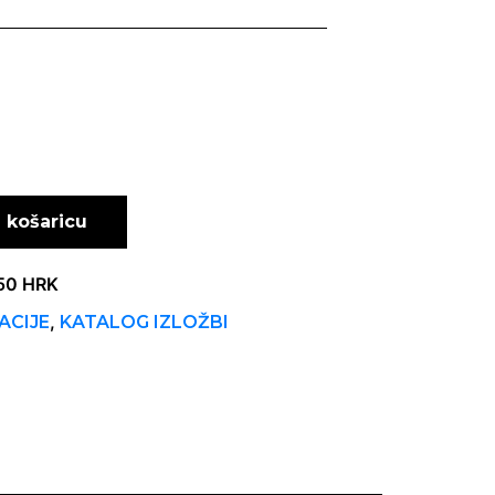
 košaricu
450 HRK
,
ACIJE
KATALOG IZLOŽBI