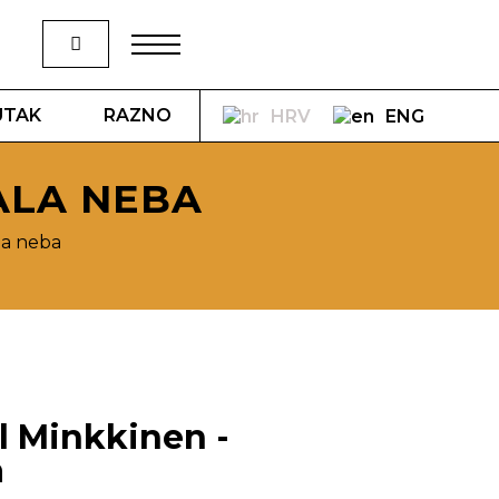
UTAK
RAZNO
HRV
ENG
ALA NEBA
la neba
l Minkkinen -
a